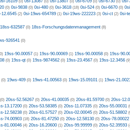
0si-16109
0si-13087
0si-13807
0si-6709
0si-6730
0si-
(0)
(0)
(0)
(0)
(0)
20
0si-9838
0si-480
0si-3618
0si-524
0si-6670
0si
(0)
(0)
(0)
(18)
(0)
(0)
s-12.6545
0si-19ws-654789
0si-19ws-222223
0si-ct
0si-t
(2)
(1)
(3)
(2)
-18ss-632587
18ss-Forschungsdatenmanagement
(0)
(8)
ws-926541
(0)
19ss-90.00057
19ss-90.00069
19ss-90.00058
19ss-90.0
0)
(1)
(1)
(0)
08
19ss-qt
19ss-9874562
19ss-23.4567
19ss-12.3456
(0)
(0)
(0)
(0)
(9
19ws-409
19ws-41.00563
19ws-15.09101
19ws-21.002
(0)
(0)
(0)
(1)
20ss-52.56267
20ss-41.00035
20ss-81.59700
20ss-12.
(0)
(0)
(0)
(0)
ss-13.17200
20ss-53.58385
20ss-11.07335
20ss-55.00031
(0)
(0)
(0)
(
ss-12.58238
20ss-61.57527
20ss-02.00045
20ss-51.58802
(0)
(0)
(0)
(
ss-74.00903
20ss-81.47250
20ss-12.58130
20ss-78.00022
(18)
(0)
(0)
ss-81.00046
20ss-16.20600
20ss-99.99999
20ss-52.39593
(4)
(1)
(0)
(