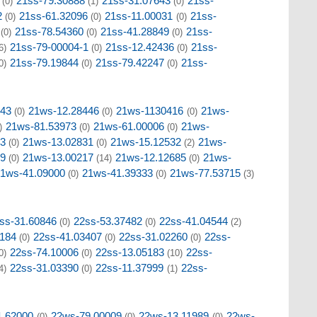
21ss-79.30888
21ss-31.07643
21ss-
(0)
(1)
(0)
2
21ss-61.32096
21ss-11.00031
21ss-
(0)
(0)
(0)
21ss-78.54360
21ss-41.28849
21ss-
(0)
(0)
(0)
21ss-79-00004-1
21ss-12.42436
21ss-
6)
(0)
(0)
21ss-79.19844
21ss-79.42247
21ss-
0)
(0)
(0)
043
21ws-12.28446
21ws-1130416
21ws-
(0)
(0)
(0)
21ws-81.53973
21ws-61.00006
21ws-
)
(0)
(0)
63
21ws-13.02831
21ws-15.12532
21ws-
(0)
(0)
(2)
09
21ws-13.00217
21ws-12.12685
21ws-
(0)
(14)
(0)
1ws-41.09000
21ws-41.39333
21ws-77.53715
(0)
(0)
(3)
ss-31.60846
22ss-53.37482
22ss-41.04544
(0)
(0)
(2)
5184
22ss-41.03407
22ss-31.02260
22ss-
(0)
(0)
(0)
22ss-74.10006
22ss-13.05183
22ss-
0)
(0)
(10)
22ss-31.03390
22ss-11.37999
22ss-
4)
(0)
(1)
1.62000
22ws-79.00009
22ws-13.11989
22ws-
(0)
(0)
(0)