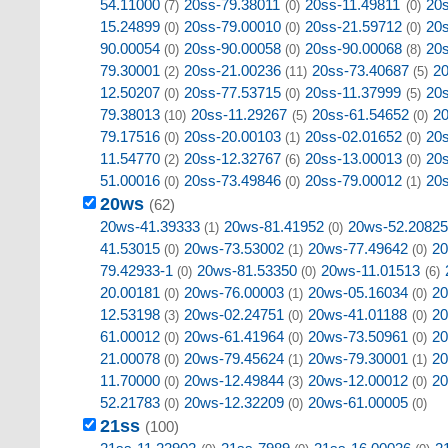
54.11000
20ss-79.38011
20ss-11.49811
20
(7)
(0)
(0)
15.24899
20ss-79.00010
20ss-21.59712
20
(0)
(0)
(0)
90.00054
20ss-90.00058
20ss-90.00068
20
(0)
(0)
(8)
79.30001
20ss-21.00236
20ss-73.40687
20
(2)
(11)
(5)
12.50207
20ss-77.53715
20ss-11.37999
20
(0)
(0)
(5)
79.38013
20ss-11.29267
20ss-61.54652
20
(10)
(5)
(0)
79.17516
20ss-20.00103
20ss-02.01652
20
(0)
(1)
(0)
11.54770
20ss-12.32767
20ss-13.00013
20
(2)
(6)
(0)
51.00016
20ss-73.49846
20ss-79.00012
20
(0)
(0)
(1)
20ws
(62)
20ws-41.39333
20ws-81.41952
20ws-52.20825
(1)
(0)
41.53015
20ws-73.53002
20ws-77.49642
20
(0)
(1)
(0)
79.42933-1
20ws-81.53350
20ws-11.01513
(0)
(0)
(6)
20.00181
20ws-76.00003
20ws-05.16034
20
(0)
(1)
(0)
12.53198
20ws-02.24751
20ws-41.01188
20
(3)
(0)
(0)
61.00012
20ws-61.41964
20ws-73.50961
20
(0)
(0)
(0)
21.00078
20ws-79.45624
20ws-79.30001
20
(0)
(1)
(1)
11.70000
20ws-12.49844
20ws-12.00012
20
(0)
(3)
(0)
52.21783
20ws-12.32209
20ws-61.00005
(0)
(0)
(0)
21ss
(100)