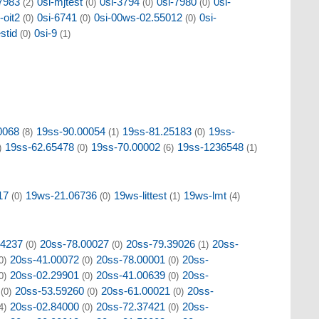
7983
0si-mjtest
0si-3794
0si-7980
0si-
(2)
(0)
(0)
(0)
-oit2
0si-6741
0si-00ws-02.55012
0si-
(0)
(0)
(0)
estid
0si-9
(0)
(1)
0068
19ss-90.00054
19ss-81.25183
19ss-
(8)
(1)
(0)
19ss-62.65478
19ss-70.00002
19ss-1236548
)
(0)
(6)
(1)
17
19ws-21.06736
19ws-littest
19ws-lmt
(0)
(0)
(1)
(4)
04237
20ss-78.00027
20ss-79.39026
20ss-
(0)
(0)
(1)
20ss-41.00072
20ss-78.00001
20ss-
0)
(0)
(0)
20ss-02.29901
20ss-41.00639
20ss-
0)
(0)
(0)
20ss-53.59260
20ss-61.00021
20ss-
(0)
(0)
(0)
20ss-02.84000
20ss-72.37421
20ss-
4)
(0)
(0)