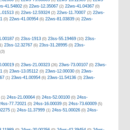
s-41.54802
22ws-12.35067
22ws-41.04367
(0)
(2)
(0)
1.01513
22ws-12.59324
22ws-11.70007
22ws-
(6)
(2)
(2)
01
22ws-41.00954
22ws-81.03839
22ws-
(0)
(6)
(4)
1.00187
23ss-1913
23ss-55.19469
23ss-
(0)
(0)
(10)
23ss-12.32767
23ss-31.28995
23ss-
1)
(6)
(0)
(3)
0.00019
23ws-21.00323
23ws-73.00107
23ws-
(0)
(26)
(0)
71
23ws-13.05112
23ws-12.00030
23ws-
(0)
(0)
(0)
67
23ws-41.00954
23ws-11.54136
23ws-
(1)
(6)
(3)
24ss-21.00064
24ss-52.00100
24ss-
(1)
(0)
(0)
24ss-77.72021
24ss-16.00039
24ss-73.60009
(0)
(0)
(5)
02275
24ss-11.37999
24ss-51.00026
24ss-
(1)
(1)
(0)
3.11989
24ws-20.00256
24ws-42.39454
24ws-
(0)
(0)
(0)