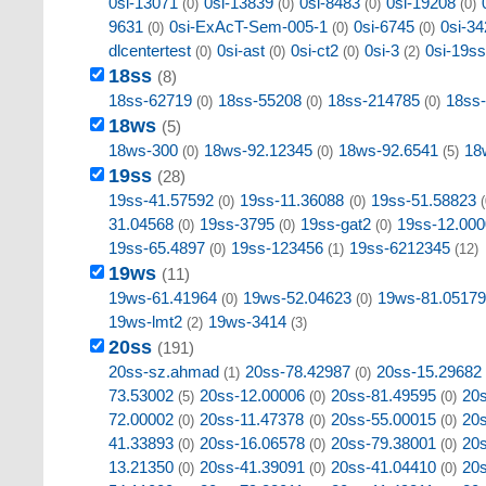
0si-13071
0si-13839
0si-8483
0si-19208
(0)
(0)
(0)
(0)
9631
0si-ExAcT-Sem-005-1
0si-6745
0si-34
(0)
(0)
(0)
dlcentertest
0si-ast
0si-ct2
0si-3
0si-19s
(0)
(0)
(0)
(2)
18ss
(8)
18ss-62719
18ss-55208
18ss-214785
18ss
(0)
(0)
(0)
18ws
(5)
18ws-300
18ws-92.12345
18ws-92.6541
18
(0)
(0)
(5)
19ss
(28)
19ss-41.57592
19ss-11.36088
19ss-51.58823
(0)
(0)
(
31.04568
19ss-3795
19ss-gat2
19ss-12.000
(0)
(0)
(0)
19ss-65.4897
19ss-123456
19ss-6212345
(0)
(1)
(12)
19ws
(11)
19ws-61.41964
19ws-52.04623
19ws-81.05179
(0)
(0)
19ws-lmt2
19ws-3414
(2)
(3)
20ss
(191)
20ss-sz.ahmad
20ss-78.42987
20ss-15.29682
(1)
(0)
73.53002
20ss-12.00006
20ss-81.49595
20
(5)
(0)
(0)
72.00002
20ss-11.47378
20ss-55.00015
20
(0)
(0)
(0)
41.33893
20ss-16.06578
20ss-79.38001
20
(0)
(0)
(0)
13.21350
20ss-41.39091
20ss-41.04410
20
(0)
(0)
(0)