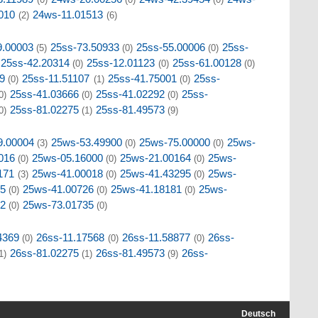
010
24ws-11.01513
(2)
(6)
9.00003
25ss-73.50933
25ss-55.00006
25ss-
(5)
(0)
(0)
25ss-42.20314
25ss-12.01123
25ss-61.00128
(0)
(0)
(0)
9
25ss-11.51107
25ss-41.75001
25ss-
(0)
(1)
(0)
25ss-41.03666
25ss-41.02292
25ss-
0)
(0)
(0)
25ss-81.02275
25ss-81.49573
0)
(1)
(9)
9.00004
25ws-53.49900
25ws-75.00000
25ws-
(3)
(0)
(0)
016
25ws-05.16000
25ws-21.00164
25ws-
(0)
(0)
(0)
171
25ws-41.00018
25ws-41.43295
25ws-
(3)
(0)
(0)
75
25ws-41.00726
25ws-41.18181
25ws-
(0)
(0)
(0)
32
25ws-73.01735
(0)
(0)
4369
26ss-11.17568
26ss-11.58877
26ss-
(0)
(0)
(0)
26ss-81.02275
26ss-81.49573
26ss-
1)
(1)
(9)
Deutsch