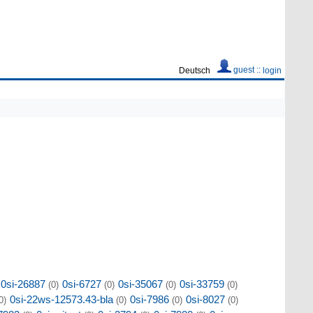
guest ::
Deutsch
login
0si-26887
0si-6727
0si-35067
0si-33759
(0)
(0)
(0)
(0)
0si-22ws-12573.43-bla
0si-7986
0si-8027
0)
(0)
(0)
(0)