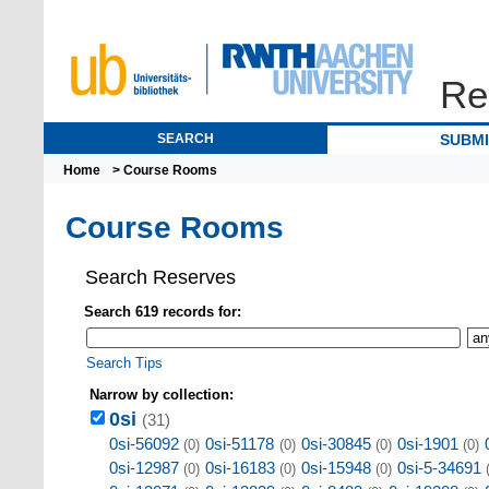
Re
SEARCH
SUBM
Home
> Course Rooms
Course Rooms
Search Reserves
Search 619 records for:
Search Tips
Narrow by collection:
0si
(31)
0si-56092
0si-51178
0si-30845
0si-1901
(0)
(0)
(0)
(0)
0si-12987
0si-16183
0si-15948
0si-5-34691
(0)
(0)
(0)