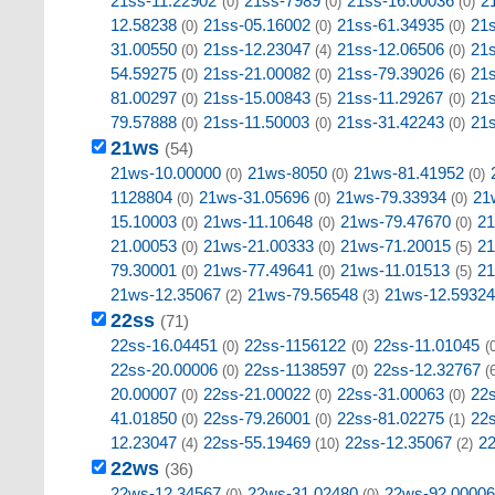
21ss-11.22902
21ss-7989
21ss-16.00036
2
(0)
(0)
(0)
12.58238
21ss-05.16002
21ss-61.34935
21s
(0)
(0)
(0)
31.00550
21ss-12.23047
21ss-12.06506
21
(0)
(4)
(0)
54.59275
21ss-21.00082
21ss-79.39026
21
(0)
(0)
(6)
81.00297
21ss-15.00843
21ss-11.29267
21
(0)
(5)
(0)
79.57888
21ss-11.50003
21ss-31.42243
21
(0)
(0)
(0)
21ws
(54)
21ws-10.00000
21ws-8050
21ws-81.41952
(0)
(0)
(0)
1128804
21ws-31.05696
21ws-79.33934
21
(0)
(0)
(0)
15.10003
21ws-11.10648
21ws-79.47670
21
(0)
(0)
(0)
21.00053
21ws-21.00333
21ws-71.20015
21
(0)
(0)
(5)
79.30001
21ws-77.49641
21ws-11.01513
21
(0)
(0)
(5)
21ws-12.35067
21ws-79.56548
21ws-12.59324
(2)
(3)
22ss
(71)
22ss-16.04451
22ss-1156122
22ss-11.01045
(0)
(0)
(
22ss-20.00006
22ss-1138597
22ss-12.32767
(0)
(0)
(
20.00007
22ss-21.00022
22ss-31.00063
22
(0)
(0)
(0)
41.01850
22ss-79.26001
22ss-81.02275
22
(0)
(0)
(1)
12.23047
22ss-55.19469
22ss-12.35067
22
(4)
(10)
(2)
22ws
(36)
22ws-12.34567
22ws-31.02480
22ws-92.00006
(0)
(0)