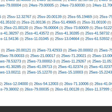
ws-79.00004
24ws-79.00005
24ws-73.60030
24ws-11.70
(10)
(2)
(10)
6
25ss-12.32767
25ss-20.00139
25ss-55.19469
25ss-7
(0)
(6)
(0)
(10)
-61.35102
25ss-21.00136
25ss-51.49665
25ss-31.00100
(0)
(0)
(0)
(0)
25ss-21.00120
25ss-76.00004
25ss-73.60009
25ss-5122
0)
(0)
(3)
(5)
ss-41.38297
25ss-41.43572
25ss-41.30285
25ss-41.58732
(0)
(0)
(0)
(
ss-11.54136
25ss-11.01045
25ss-13.04664
25ss-61.53932
(3)
(6)
(0)
(
25ws-20.00121
25ws-73.42933
25ws-20.00002
25ws-7
(0)
(0)
(0)
(0)
25ws-78.00033
25ws-21.00017
25ws-71.20021
25ws-13.00
(0)
(0)
(0)
ws-78.53273
25ws-73.00002-3
25ws-11.29267
25ws-11.05
(0)
(0)
(4)
ws-41.30285
25ws-41.09713
25ws-41.02374
25ws-41.023
(0)
(0)
(0)
ws-13.00211
25ws-15.12270
25ws-15.10003
25ws-15.224
(0)
(0)
(0)
26ss-12.04000
26ss-54.12003
26ss-71.10006
26ss-41.0
2)
(0)
(0)
(0)
ss-79.38002
26ss-79.00035
26ss-61.00128
26ss-11.37999
(0)
(3)
(0)
(