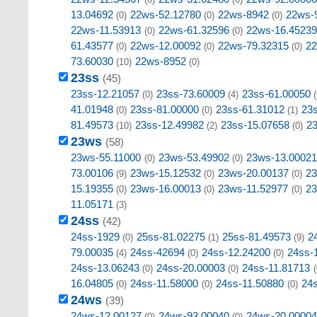
13.04692
22ws-52.12780
22ws-8942
22ws-
(0)
(0)
(0)
22ws-11.53913
22ws-61.32596
22ws-16.45239
(0)
(0)
61.43577
22ws-12.00092
22ws-79.32315
22
(0)
(0)
(0)
73.60030
22ws-8952
(10)
(0)
23ss
(45)
23ss-12.21057
23ss-73.60009
23ss-61.00050
(0)
(4)
(
41.01948
23ss-81.00000
23ss-61.31012
23
(0)
(0)
(1)
81.49573
23ss-12.49982
23ss-15.07658
23
(10)
(2)
(0)
23ws
(58)
23ws-55.11000
23ws-53.49902
23ws-13.00021
(0)
(0)
73.00106
23ws-15.12532
23ws-20.00137
23
(9)
(0)
(0)
15.19355
23ws-16.00013
23ws-11.52977
23
(0)
(0)
(0)
11.05171
(3)
24ss
(42)
24ss-1929
25ss-81.02275
25ss-81.49573
2
(0)
(1)
(9)
79.00035
24ss-42694
24ss-12.24200
24ss-
(4)
(0)
(0)
24ss-13.06243
24ss-20.00003
24ss-11.81713
(0)
(0)
(
16.04805
24ss-11.58000
24ss-11.50880
24
(0)
(0)
(0)
24ws
(39)
24ws-12.00127
24ws-93.00040
24ws-20.00004
(0)
(0)