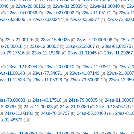
9046
22ws-20.00192
22ws-31.25039
22ws-81.00040
22w
(0)
(0)
(1)
(0)
22ws-74.00066
22ws-02.00002
22ws-11.05171
22ws-1
(0)
(0)
(0)
(3)
ws-79.38006
22ws-20.00247
22ws-90.58377
22ws-72.300
(0)
(0)
(1)
23ss-21.00176
23ss-15.40025
23ss-72.00006-06
23ss-2
0)
(0)
(0)
(0)
ss-76.00018
23ss-12.30003
23ss-12.35067
23ss-81.02275
(1)
(1)
(1)
(
ss-79.17516
23ss-11.19268
23ss-11.01045
23ss-11.29267
(0)
(0)
(6)
23ws-12.53194
23ws-20.00010
23ws-41.03911
23ws-2
(0)
(0)
(0)
(0)
ws-11.00148
23ws-77.34671
23ws-41.07149
23ws-21.000
(0)
(0)
(0)
ws-11.12538
23ws-11.05326
23ws-73.60030
23ws-12.350
(0)
(0)
(10)
4ss-79.00003
24ss-40.17510
24ss-79.00005
24ss-81.00007
(1)
(0)
(4)
12.32767
24ss-12.00023
24ss-21.00080
24ss-12.35067
(6)
(0)
(0)
(1)
24ss-11.03102
24ss-78.24797
24ss-55.19469
24ss-81.
0)
(0)
(0)
(10)
ss-81.49573
(10)
24ws-11.40080
24ws-12.00062
24ws-12.50738
24ws-1
(0)
(0)
(0)
(1)