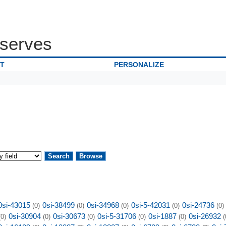
serves
IT
PERSONALIZE
0si-43015
0si-38499
0si-34968
0si-5-42031
0si-24736
(0)
(0)
(0)
(0)
(0)
0si-30904
0si-30673
0si-5-31706
0si-1887
0si-26932
(0)
(0)
(0)
(0)
(0)
(