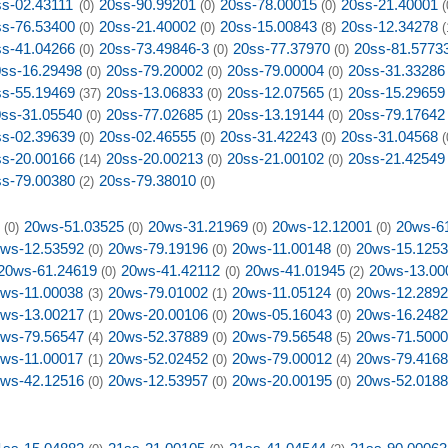
ss-02.43111
20ss-90.99201
20ss-78.00015
20ss-21.40001
(0)
(0)
(0)
(
ss-76.53400
20ss-21.40002
20ss-15.00843
20ss-12.34278
(0)
(0)
(8)
(
ss-41.04266
20ss-73.49846-3
20ss-77.37970
20ss-81.5773
(0)
(0)
(0)
ss-16.29498
20ss-79.20002
20ss-79.00004
20ss-31.33286
(0)
(0)
(0)
ss-55.19469
20ss-13.06833
20ss-12.07565
20ss-15.29659
(37)
(0)
(1)
ss-31.05540
20ss-77.02685
20ss-13.19144
20ss-79.17642
(0)
(1)
(0)
ss-02.39639
20ss-02.46555
20ss-31.42243
20ss-31.04568
(0)
(0)
(0)
(
ss-20.00166
20ss-20.00213
20ss-21.00102
20ss-21.42549
(14)
(0)
(0)
ss-79.00380
20ss-79.38010
(2)
(0)
20ws-51.03525
20ws-31.21969
20ws-12.12001
20ws-6
(0)
(0)
(0)
(0)
ws-12.53592
20ws-79.19196
20ws-11.00148
20ws-15.125
(0)
(0)
(0)
20ws-61.24619
20ws-41.42112
20ws-41.01945
20ws-13.00
(0)
(0)
(2)
ws-11.00038
20ws-79.01002
20ws-11.05124
20ws-12.289
(3)
(1)
(0)
ws-13.00217
20ws-20.00106
20ws-05.16043
20ws-16.248
(1)
(0)
(0)
ws-79.56547
20ws-52.37889
20ws-79.56548
20ws-71.500
(4)
(0)
(5)
ws-11.00017
20ws-52.02452
20ws-79.00012
20ws-79.416
(1)
(0)
(4)
ws-42.12516
20ws-12.53957
20ws-20.00195
20ws-52.018
(0)
(0)
(0)