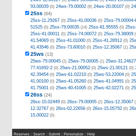
93.00039
24ws-79.00002
24ws-20.00107
24
(0)
(8)
(0)
25ss
(64)
25ss-11.29267
25ss-41.00036
25ss-79.00004-
(0)
(0)
51525
25ss-79.00035
25ss-81.95555
25ss
(0)
(14)
(0)
25ss-41.00011
25ss-74.00072
25ss-79.38009
(0)
(0)
(
41.54069
25ss-41.01000
25ss-41.28912
25
(0)
(0)
(0)
41.43546
25ss-73.60010
25ss-12.35067
25
(0)
(0)
(1)
25ws
(13)
25ws-79.00045
25ws-79.00005
25ws-31.24627
(2)
(1)
77.41692-2
25ws-21.00052
25ws-21.00121
(0)
(0)
(0)
42.39454
25ws-61.02210
25ws-53.22004
25
(0)
(0)
(0)
41.00100
25ws-41.05260
25ws-41.04991
25
(0)
(0)
(0)
41.75001
25ws-40.41005
25ws-42.02271
25
(0)
(0)
(0)
26ss
(24)
26ss-15.02449
26ss-79.00005
26ss-12.35067
(0)
(2)
(
12.32767
26ss-02.22656
26ss-15.05792
26
(6)
(0)
(0)
15.00022
(0)
Reserves ::
Search
::
Submit
::
Personalize
::
Help