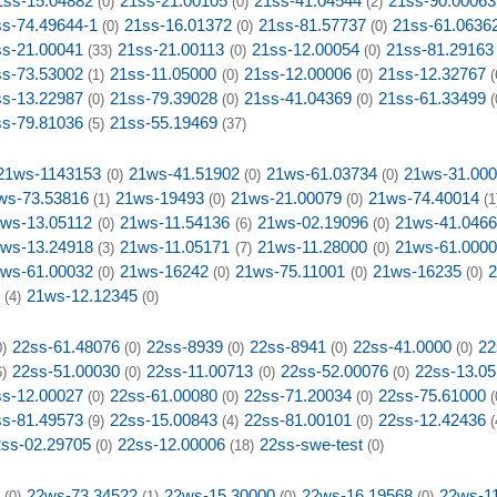
1ss-15.04882
21ss-21.00105
21ss-41.04544
21ss-90.00063
(0)
(0)
(2)
s-74.49644-1
21ss-16.01372
21ss-81.57737
21ss-61.0636
(0)
(0)
(0)
ss-21.00041
21ss-21.00113
21ss-12.00054
21ss-81.29163
(33)
(0)
(0)
ss-73.53002
21ss-11.05000
21ss-12.00006
21ss-12.32767
(1)
(0)
(0)
(
ss-13.22987
21ss-79.39028
21ss-41.04369
21ss-61.33499
(0)
(0)
(0)
(
ss-79.81036
21ss-55.19469
(5)
(37)
21ws-1143153
21ws-41.51902
21ws-61.03734
21ws-31.00
(0)
(0)
(0)
ws-73.53816
21ws-19493
21ws-21.00079
21ws-74.40014
(1)
(0)
(0)
(1
ws-13.05112
21ws-11.54136
21ws-02.19096
21ws-41.046
(0)
(6)
(0)
ws-13.24918
21ws-11.05171
21ws-11.28000
21ws-61.000
(3)
(7)
(0)
ws-61.00032
21ws-16242
21ws-75.11001
21ws-16235
2
(0)
(0)
(0)
(0)
21ws-12.12345
(4)
(0)
22ss-61.48076
22ss-8939
22ss-8941
22ss-41.0000
22
0)
(0)
(0)
(0)
(0)
22ss-51.00030
22ss-11.00713
22ss-52.00076
22ss-13.0
6)
(0)
(0)
(0)
ss-12.00027
22ss-61.00080
22ss-71.20034
22ss-75.61000
(0)
(0)
(0)
(
ss-81.49573
22ss-15.00843
22ss-81.00101
22ss-12.42436
(9)
(4)
(0)
(
ss-02.29705
22ss-12.00006
22ss-swe-test
(0)
(18)
(0)
22ws-73.34522
22ws-15.30000
22ws-16.19568
22ws-1
(0)
(1)
(0)
(0)