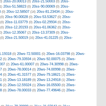
20ss-20.00013
20ss-21.50003
20ss-
0)
(0)
(0)
20ss-51.58823
20ss-90.00069
20ss-
1)
(0)
(0)
3
20ss-12.58507
20ss-81.23434
20ss-
(0)
(14)
(1)
20ss-90.00028
20ss-53.53627
20ss-
(0)
(0)
(0)
20ss-11.03779
20ss-02.29934
20ss-
(0)
(0)
(0)
20ss-12.20193
20ss-61.06362
20ss-
(0)
(0)
(0)
20ss-12.35067
20ss-13.37309
20ss-
0)
(2)
(0)
20ss-21.50019
20ss-41.01225
20ss-
(0)
(16)
(0)
1.19318
20ws-72.50001
20ws-16.03798
20ws-
(0)
(0)
(0)
32
20ws-79.33934
20ws-92.00075
20ws-
(5)
(4)
(0)
007
20ws-61.00007
20ws-74.30998
20ws-
(2)
(0)
(0)
27
20ws-78.00014
20ws-74.00998
20ws-
(0)
(0)
(0)
24
20ws-41.31577
20ws-79.18621
20ws-
(0)
(0)
(3)
01
20ws-13.18189
20ws-13.24918
20ws-
(0)
(9)
(1)
86
20ws-12.59324
20ws-16.05500
20ws-
(2)
(1)
(0)
88
20ws-78.00033
20ws-77.49646
20ws-
(0)
(0)
(2)