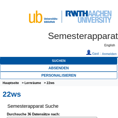
Semesterapparat
English
Gast ::
Anmelden
SUCHEN
ABSENDEN
PERSONALISIEREN
Hauptseite
>
Lernräume
> 22ws
22ws
Semesterapparat Suche
Durchsuche 36 Datensätze nach: