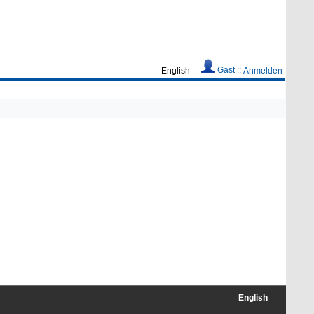
Gast ::
English
Anmelden
English