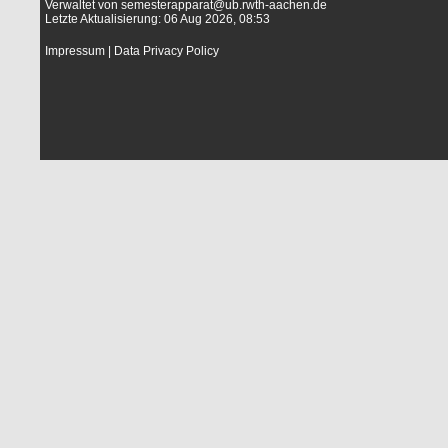
Verwaltet von
semesterapparat@ub.rwth-aachen.de
Letzte Aktualisierung: 06 Aug 2026, 08:53
Impressum
|
Data Privacy Policy