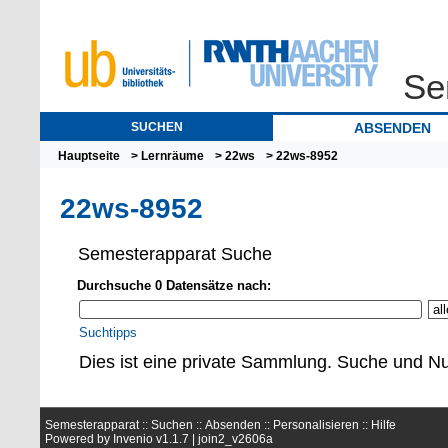
Se
SUCHEN
ABSENDEN
Hauptseite
>
Lernräume
>
22ws
> 22ws-8952
22ws-8952
Semesterapparat Suche
Durchsuche 0 Datensätze nach:
Suchtipps
Dies ist eine private Sammlung. Suche und Nu
Semesterapparat ::
Suchen
::
Absenden
::
Personalisieren
::
Hilfe
Powered by
Invenio
v1.1.7 |
join2_v2606a