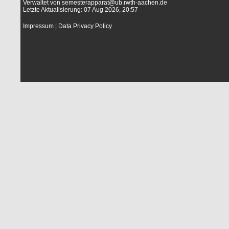
Verwaltet von
semesterapparat@ub.rwth-aachen.de
Letzte Aktualisierung: 07 Aug 2026, 20:57
Impressum
|
Data Privacy Policy