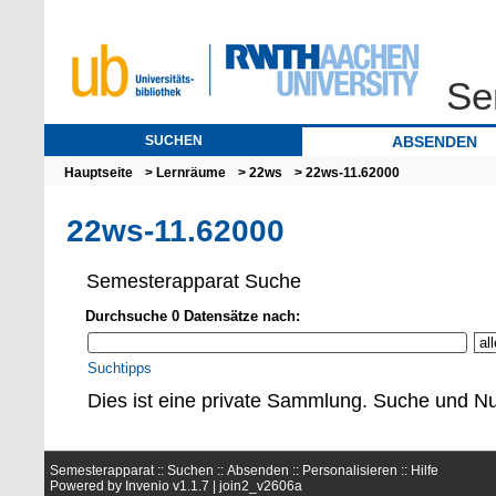
Se
SUCHEN
ABSENDEN
Hauptseite
>
Lernräume
>
22ws
> 22ws-11.62000
22ws-11.62000
Semesterapparat Suche
Durchsuche 0 Datensätze nach:
Suchtipps
Dies ist eine private Sammlung. Suche und Nu
Semesterapparat ::
Suchen
::
Absenden
::
Personalisieren
::
Hilfe
Powered by
Invenio
v1.1.7 |
join2_v2606a