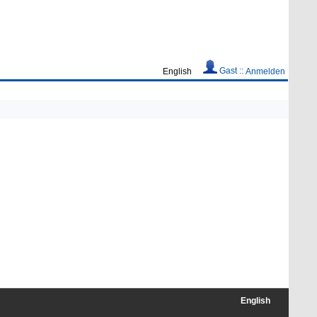
Gast ::
English
Anmelden
English