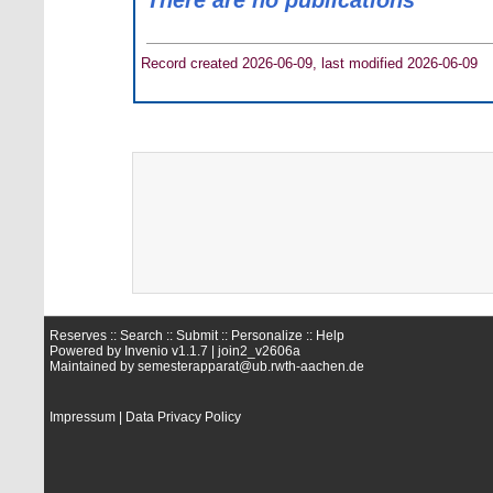
There are no publications
Record created 2026-06-09, last modified 2026-06-09
Reserves ::
Search
::
Submit
::
Personalize
::
Help
Powered by
Invenio
v1.1.7 |
join2_v2606a
Maintained by
semesterapparat@ub.rwth-aachen.de
Impressum
|
Data Privacy Policy