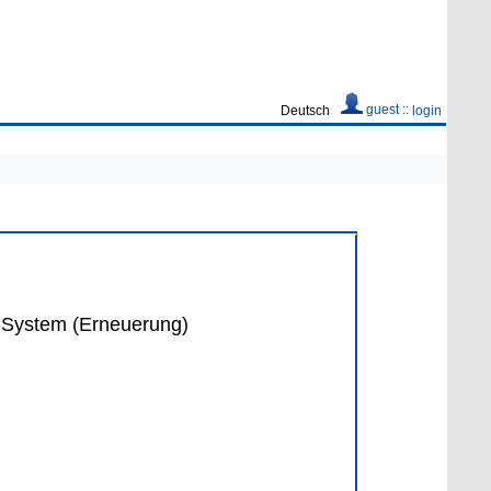
guest ::
Deutsch
login
g-System (Erneuerung)