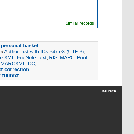
Similar records
 personal basket
Author List with IDs
BibTeX (UTF-8)
as
,
te XML
EndNote Text
RIS
MARC
Print
,
,
,
,
MARCXML
DC
,
,
,
t correction
fulltext
Deutsch