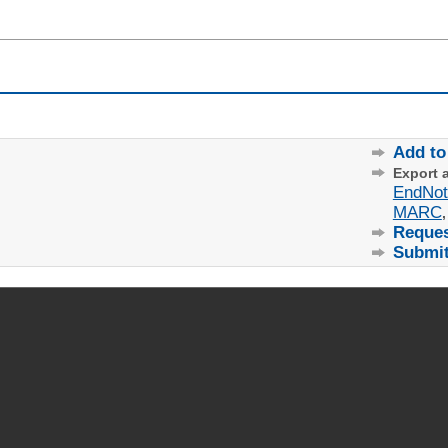
Add to
Export 
EndNo
MARC
Reques
Submit 