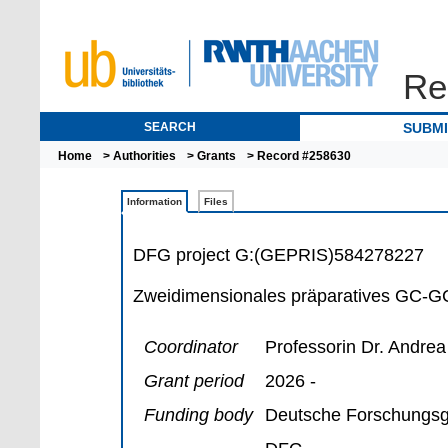
Re
SEARCH
SUBM
Home
>
Authorities
>
Grants
> Record #258630
Information
Files
DFG project G:(GEPRIS)584278227
Zweidimensionales präparatives GC-GC
Coordinator
Professorin Dr. Andrea
Grant period
2026 -
Funding body
Deutsche Forschungsg