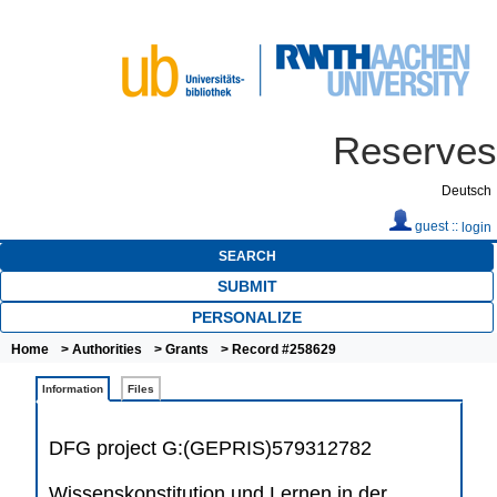
Reserves
Deutsch
guest ::
login
SEARCH
SUBMIT
PERSONALIZE
Home
>
Authorities
>
Grants
> Record #258629
Information
Files
DFG project G:(GEPRIS)579312782
Wissenskonstitution und Lernen in der