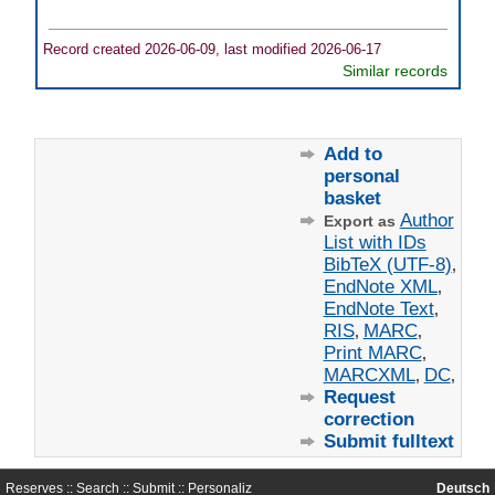
Record created 2026-06-09, last modified 2026-06-17
Similar records
Add to
personal
basket
Author
Export as
List with IDs
BibTeX (UTF-8)
,
EndNote XML
,
EndNote Text
,
RIS
MARC
,
,
Print MARC
,
MARCXML
DC
,
,
Request
correction
Submit fulltext
Reserves ::
Search
::
Submit
::
Personaliz
Deutsch