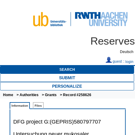
Reserves
Deutsch
guest ::
login
SEARCH
SUBMIT
PERSONALIZE
Home
>
Authorities
>
Grants
> Record #258626
Information
Files
DFG project G:(GEPRIS)580797707
Untersuchung neuer mukosaler