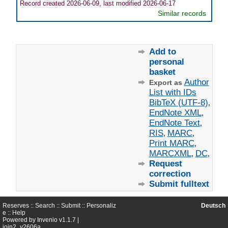
Record created 2026-06-09, last modified 2026-06-17
Similar records
Add to
personal
basket
Author
Export as
List with IDs
BibTeX (UTF-8)
,
EndNote XML
,
EndNote Text
,
RIS
MARC
,
,
Print MARC
,
MARCXML
DC
,
,
Request
correction
Submit fulltext
Reserves ::
Search
::
Submit
::
Personaliz
Deutsch
e
::
Help
Powered by
Invenio
v1.1.7 |
join2_v2606a