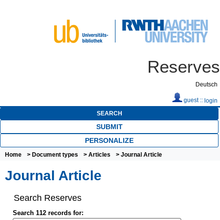
Reserves
Deutsch
guest ::
login
SEARCH
SUBMIT
PERSONALIZE
Home
>
Document types
>
Articles
> Journal Article
Journal Article
Search Reserves
Search 112 records for: