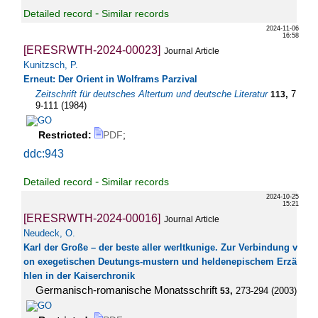
-
Detailed record
Similar records
2024-11-06
16:58
[ERESRWTH-2024-00023]
Journal Article
Kunitzsch, P.
Erneut: Der Orient in Wolframs Parzival
Zeitschrift für deutsches Altertum und deutsche Literatur
,
7
113
9-111
(
1984
)
Restricted:
PDF
;
ddc:943
-
Detailed record
Similar records
2024-10-25
15:21
[ERESRWTH-2024-00016]
Journal Article
Neudeck, O.
Karl der Große – der beste aller werltkunige. Zur Verbindung v
on exegetischen Deutungs-mustern und heldenepischem Erzä
hlen in der Kaiserchronik
Germanisch-romanische Monatsschrift
,
273-294
(
2003
)
53