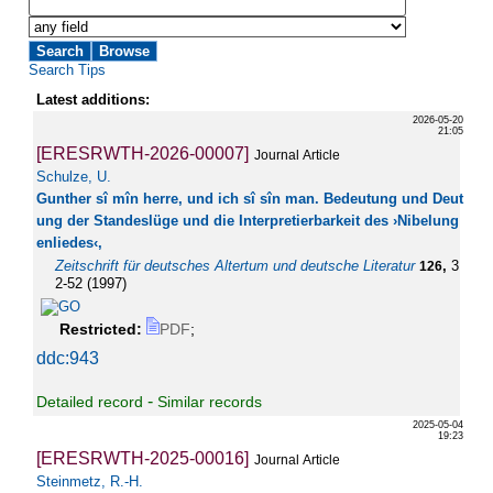
Search Tips
Latest additions:
2026-05-20
21:05
[ERESRWTH-2026-00007]
Journal Article
Schulze, U.
Gunther sî mîn herre, und ich sî sîn man. Bedeutung und Deut
ung der Standeslüge und die Interpretierbarkeit des ›Nibelung
enliedes‹,
Zeitschrift für deutsches Altertum und deutsche Literatur
,
3
126
2-52
(
1997
)
Restricted:
PDF
;
ddc:943
-
Detailed record
Similar records
2025-05-04
19:23
[ERESRWTH-2025-00016]
Journal Article
Steinmetz, R.-H.