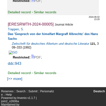
Restricted:
PDF
;
-
Detailed record
Similar records
2024-06-02
15:05
[ERESRWTH-2024-00005]
Journal Article
Trappen, S.
Das 'Gesprech von der himelfart Margraff Albrechtz' des Hans
Sachs
Zeitschrift für deutsches Altertum und deutsche Literatur
,
3
121
09–333
(
1992
)
Restricted:
PDF
;
ddc:943
-
Detailed record
Similar records
[>> more]
Reserves ::
Search
::
Submit
::
Personaliz
Deutsch
e
::
Help
Powered by
Invenio
v1.1.7 |
join2_v2606a
Maintained by