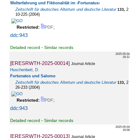
Welterfahrung und Fiktionalität im ›Fortunatus‹
Zeitschrift für deutsches Altertum und deutsche Literatur
,
2
133
10-225
(
2004
)
Restricted:
PDF
;
ddc:943
-
Detailed record
Similar records
2025-05-04
19:12
[ERESRWTH-2025-00014]
Journal Article
Huschenbett, D.
Fortunatos und Salomo
Zeitschrift für deutsches Altertum und deutsche Literatur
,
2
133
26-233
(
2004
)
Restricted:
PDF
;
ddc:943
-
Detailed record
Similar records
2025-05-04
19:09
[ERESRWTH-2025-00013]
Journal Article