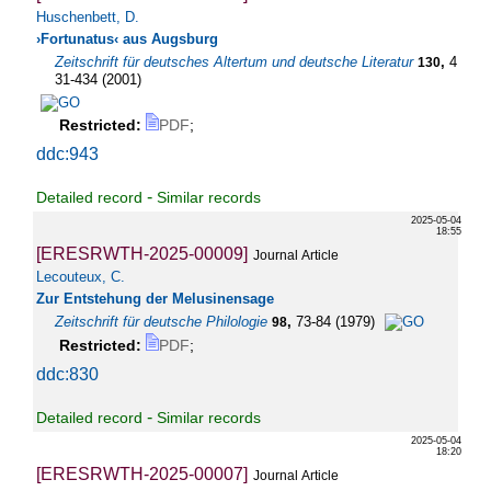
Huschenbett, D.
›Fortunatus‹ aus Augsburg
Zeitschrift für deutsches Altertum und deutsche Literatur
,
4
130
31-434
(
2001
)
Restricted:
PDF
;
ddc:943
-
Detailed record
Similar records
2025-05-04
18:55
[ERESRWTH-2025-00009]
Journal Article
Lecouteux, C.
Zur Entstehung der Melusinensage
Zeitschrift für deutsche Philologie
,
73-84
(
1979
)
98
Restricted:
PDF
;
ddc:830
-
Detailed record
Similar records
2025-05-04
18:20
[ERESRWTH-2025-00007]
Journal Article