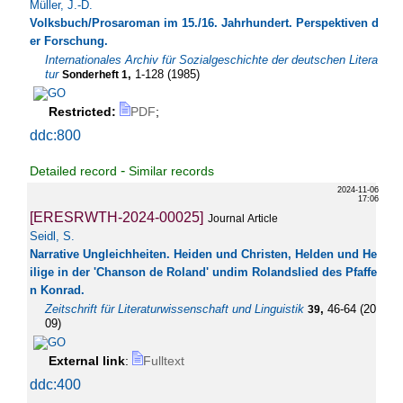
Müller, J.-D.
Volksbuch/Prosaroman im 15./16. Jahrhundert. Perspektiven d
er Forschung.
Internationales Archiv für Sozialgeschichte der deutschen Litera
tur
,
1-128
(
1985
)
Sonderheft 1
Restricted:
PDF
;
ddc:800
-
Detailed record
Similar records
2024-11-06
17:06
[ERESRWTH-2024-00025]
Journal Article
Seidl, S.
Narrative Ungleichheiten. Heiden und Christen, Helden und He
ilige in der 'Chanson de Roland' undim Rolandslied des Pfaffe
n Konrad.
Zeitschrift für Literaturwissenschaft und Linguistik
,
46-64
(
20
39
09
)
External link
:
Fulltext
ddc:400